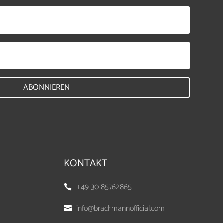
ABONNIEREN
KONTAKT
+49 30 85762865

info@brachmannofficial.com
