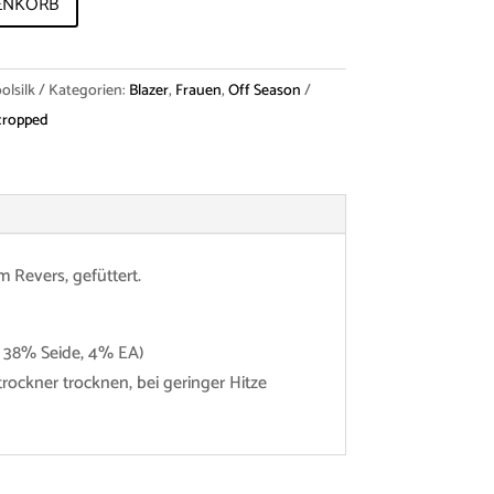
ENKORB
lsilk
Kategorien:
Blazer
,
Frauen
,
Off Season
cropped
 Revers, gefüttert.
, 38% Seide, 4% EA)
ockner trocknen, bei geringer Hitze