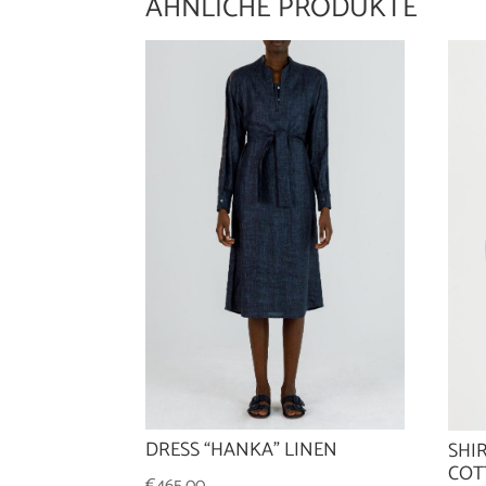
ÄHNLICHE PRODUKTE
DRESS “HANKA” LINEN
SHI
COT
€
465,00