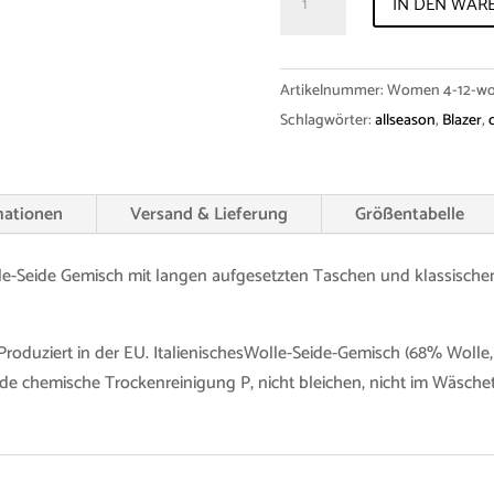
IN DEN WAR
"Leonie"
Wool-
Silk
Artikelnummer:
Women 4-12-woo
Menge
Schlagwörter:
allseason
,
Blazer
,
mationen
Versand & Lieferung
Größentabelle
lle-Seide Gemisch mit langen aufgesetzten Taschen und klassischem
 Produziert in der EU. ItalienischesWolle-Seide-Gemisch (68% Wolle
e chemische Trockenreinigung P, nicht bleichen, nicht im Wäschetr