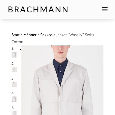
a
Start
/
Männer
/
Sakkos
/ Jacket “Wassily” Swiss
Cotton
🔍