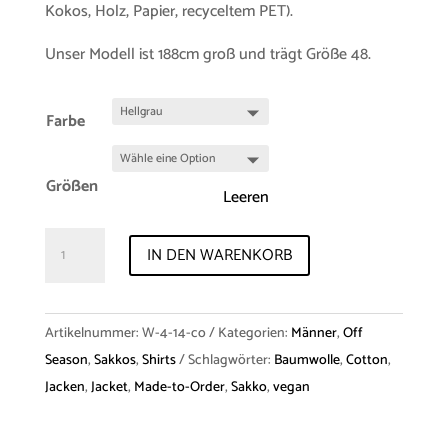
Kokos, Holz, Papier, recyceltem PET).
Unser Modell ist 188cm groß und trägt Größe 48.
Farbe
Größen
Leeren
Jacket
IN DEN WARENKORB
"Wassily"
Swiss
Cotton
Artikelnummer:
W-4-14-co
Kategorien:
Männer
,
Off
Menge
Season
,
Sakkos
,
Shirts
Schlagwörter:
Baumwolle
,
Cotton
,
Jacken
,
Jacket
,
Made-to-Order
,
Sakko
,
vegan