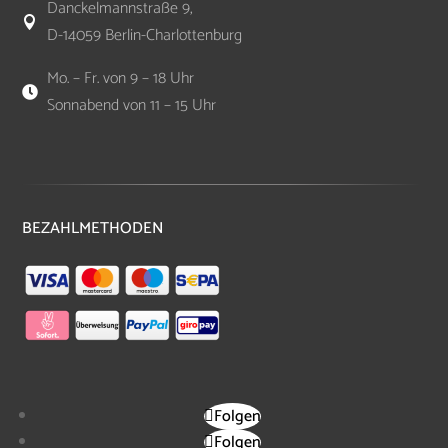
Danckelmannstraße 9,

D-14059 Berlin-Charlottenburg
Mo. – Fr. von 9 – 18 Uhr

Sonnabend von 11 – 15 Uhr
BEZAHLMETHODEN
Folgen
Folgen