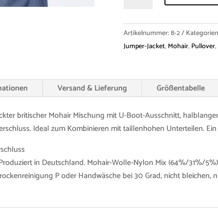
Jacket
"Suki"
Mohair
Artikelnummer:
8-2
Kategorien
Menge
Jumper-Jacket
,
Mohair
,
Pullover
,
mationen
Versand & Lieferung
Größentabelle
ickter britischer Mohair Mischung mit U-Boot-Ausschnitt, halblang
chluss. Ideal zum Kombinieren mit taillenhohen Unterteilen. Ein p
schluss
 Produziert in Deutschland. Mohair-Wolle-Nylon Mix (64%/31%/5%)
ckenreinigung P oder Handwäsche bei 30 Grad, nicht bleichen, ni