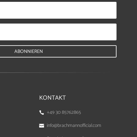
ABONNIEREN
KONTAKT
+49 30 85762865

info@brachmannofficial.com
