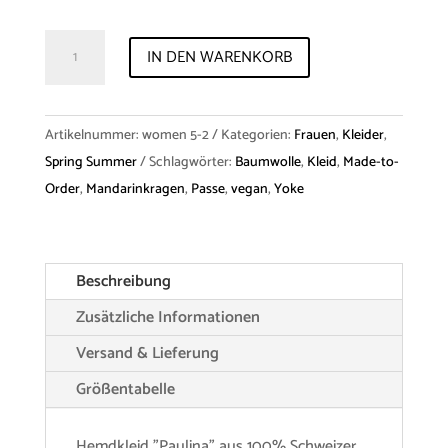
Dress
IN DEN WARENKORB
"Paulina"
Cotton
Menge
Artikelnummer:
women 5-2
Kategorien:
Frauen
,
Kleider
,
Spring Summer
Schlagwörter:
Baumwolle
,
Kleid
,
Made-to-
Order
,
Mandarinkragen
,
Passe
,
vegan
,
Yoke
Beschreibung
Zusätzliche Informationen
Versand & Lieferung
Größentabelle
Hemdkleid "Paulina" aus 100% Schweizer