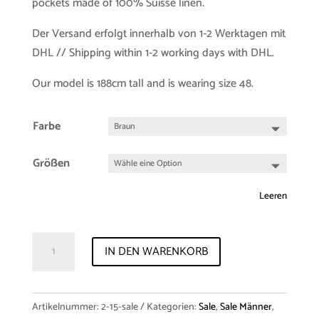
pockets made of 100% Suisse linen.
Der Versand erfolgt innerhalb von 1-2 Werktagen mit
DHL // Shipping within 1-2 working days with DHL.
Our model is 188cm tall and is wearing size 48.
Farbe
Größen
Leeren
Samplesale
IN DEN WARENKORB
Shorts
"Hans"
Linen
Artikelnummer:
2-15-sale
Kategorien:
Sale
,
Sale Männer
,
Menge