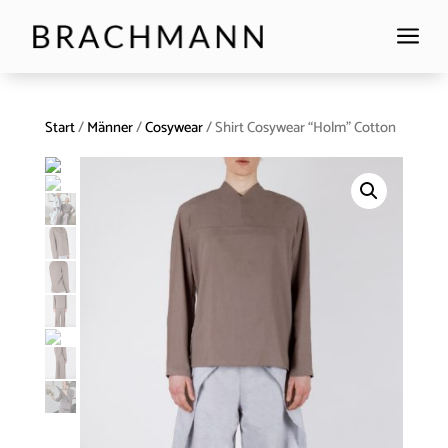
a
Start
/
Männer
/
Cosywear
/ Shirt Cosywear “Holm” Cotton