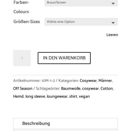
Farben-
Colours
Größen-Sizes
Leeren
Shirt
IN DEN WARENKORB
Cosywear
"Holm"
Cotton
Artikelnummer:
10M-1-2
Kategorien:
Cosywear
,
Männer
,
Menge
Off Season
Schlagwörter:
Baumwolle
,
cosywear
,
Cotton
,
Hemd
,
long sleeve
,
loungewear
,
shirt
,
vegan
Beschreibung