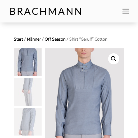
a
Start
/
Männer
/
Off Season
/ Shirt “Gerulf” Cotton