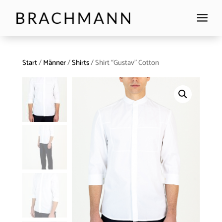
a
Start
/
Männer
/
Shirts
/ Shirt “Gustav” Cotton