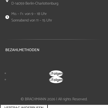

D-14059 Berlin-Charlottenburg
Mo. – Fr. von 9 – 18 Uhr

Sonnabend von 11 – 15 Uhr
BEZAHLMETHODEN
Folgen
Folgen
© BRACHMANN 2026 | All rights Reserved.