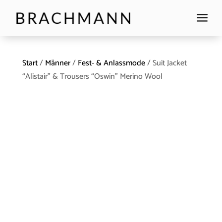
a
Start
/
Männer
/
Fest- & Anlassmode
/ Suit Jacket
“Alistair” & Trousers “Oswin” Merino Wool