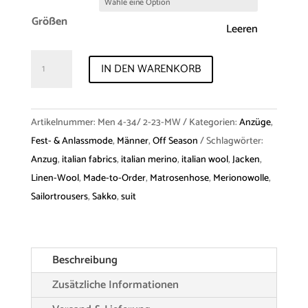
Größen
Leeren
Suit
IN DEN WARENKORB
Jacket
"Alistair"
&
Artikelnummer:
Men 4-34/ 2-23-MW
Kategorien:
Anzüge
,
Trousers
Fest- & Anlassmode
,
Männer
,
Off Season
Schlagwörter:
"Oswin"
Anzug
,
italian fabrics
,
italian merino
,
italian wool
,
Jacken
,
Merino
Linen-Wool
,
Made-to-Order
,
Matrosenhose
,
Merionowolle
,
Wool
Sailortrousers
,
Sakko
,
suit
Menge
Beschreibung
Zusätzliche Informationen