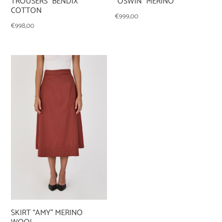
TROUSERS “BENDIX”
“OSWIN” MERINO
COTTON
€
999,00
€
998,00
SKIRT “AMY” MERINO