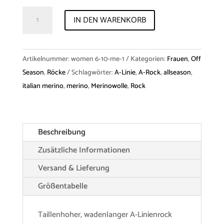
Skirt
IN DEN WARENKORB
"Amy"
Merino
Wool
Artikelnummer:
women 6-10-me-1
Kategorien:
Frauen
,
Off
Menge
Season
,
Röcke
Schlagwörter:
A-Linie
,
A-Rock
,
allseason
,
italian merino
,
merino
,
Merinowolle
,
Rock
Beschreibung
Zusätzliche Informationen
Versand & Lieferung
Größentabelle
Taillenhoher, wadenlanger A-Linienrock