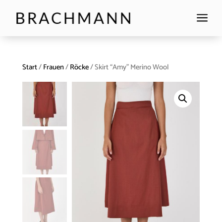
a
Start
/
Frauen
/
Röcke
/ Skirt “Amy” Merino Wool