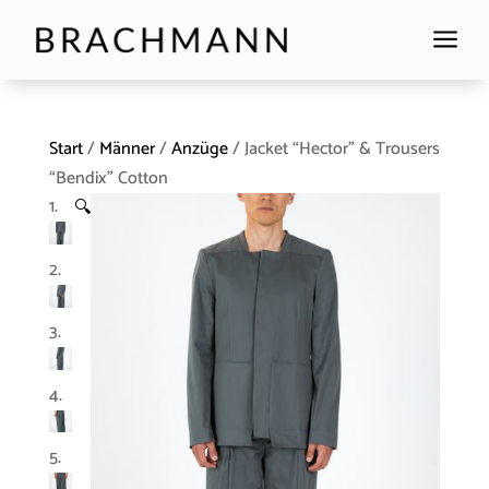
a
Start
/
Männer
/
Anzüge
/ Jacket “Hector” & Trousers
“Bendix” Cotton
🔍