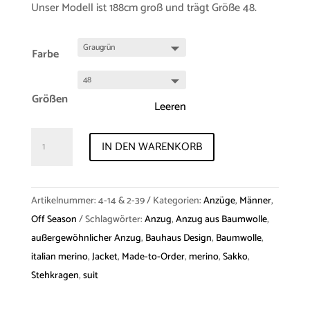
Unser Modell ist 188cm groß und trägt Größe 48.
Farbe
Größen
Leeren
Jacket
IN DEN WARENKORB
"Hector"
&
Trousers
Artikelnummer:
4-14 & 2-39
Kategorien:
Anzüge
,
Männer
,
"Bendix"
Off Season
Schlagwörter:
Anzug
,
Anzug aus Baumwolle
,
Cotton
außergewöhnlicher Anzug
,
Bauhaus Design
,
Baumwolle
,
Menge
italian merino
,
Jacket
,
Made-to-Order
,
merino
,
Sakko
,
Stehkragen
,
suit