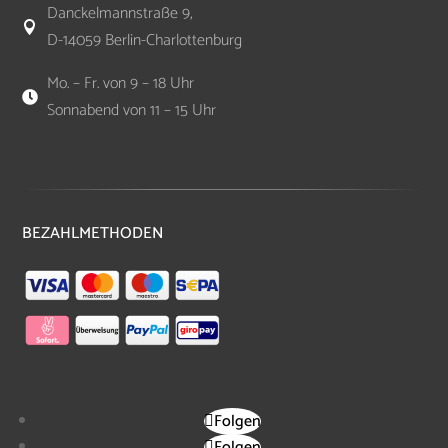
Danckelmannstraße 9,

D-14059 Berlin-Charlottenburg
Mo. – Fr. von 9 – 18 Uhr

Sonnabend von 11 – 15 Uhr
BEZAHLMETHODEN
Folgen
Folgen