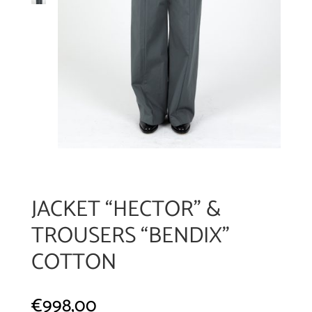
JACKET “HECTOR” &
TROUSERS “BENDIX”
COTTON
€
998,00