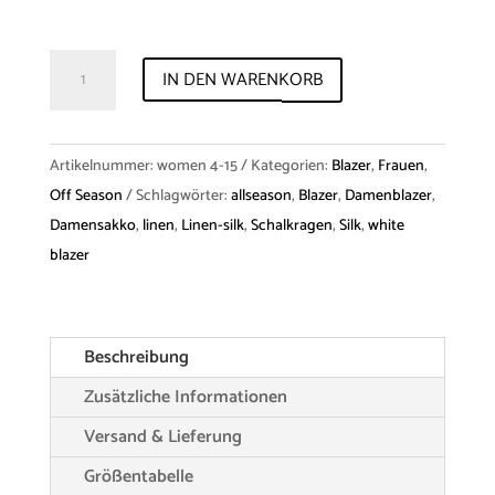
Blazer
IN DEN WARENKORB
"Jody"
silk-
linen
Artikelnummer:
women 4-15
Kategorien:
Blazer
,
Frauen
,
Menge
Off Season
Schlagwörter:
allseason
,
Blazer
,
Damenblazer
,
Damensakko
,
linen
,
Linen-silk
,
Schalkragen
,
Silk
,
white
blazer
Beschreibung
Zusätzliche Informationen
Versand & Lieferung
Größentabelle