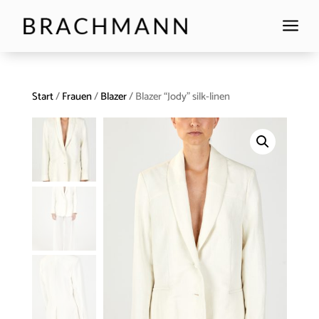
a
Start
/
Frauen
/
Blazer
/ Blazer “Jody” silk-linen