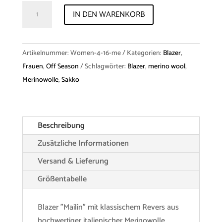
Blazer
IN DEN WARENKORB
"Mailin"
Merino
Menge
Artikelnummer:
Women-4-16-me
Kategorien:
Blazer
,
Frauen
,
Off Season
Schlagwörter:
Blazer
,
merino wool
,
Merinowolle
,
Sakko
Beschreibung
Zusätzliche Informationen
Versand & Lieferung
Größentabelle
Blazer "Mailin" mit klassischem Revers aus
hochwertiger italienischer Merinowolle,