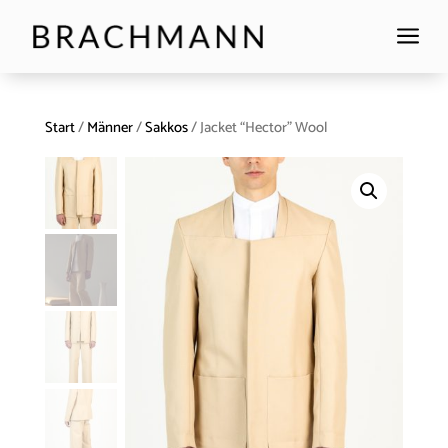
a
Start
/
Männer
/
Sakkos
/ Jacket “Hector” Wool