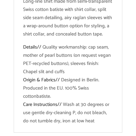
Long-line shirt made from semi-transparent
Swiss cotton batiste with shirt collar, split
side seam detailing, airy raglan sleeves with
a wrap-around button option for styling, a
shirt collar, and concealed button tape.
Details//
Quality workmanship: cap seam,
mother of pearl buttons (on request vegan
PET-recycled buttons), sleeves finish:
Chapel slit and cuffs
Origin & Fabrics//
Designed in Berlin.
Produced in the EU. 100% Swiss
cottonbatiste.
Care Instructions//
Wash at 30 degrees or
use gentle dry-cleaning P, do not bleach,
do not tumble dry, iron at low heat