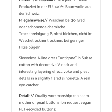
Herkunft & Material//
Designed in Berlin.
Produziert in der EU. 100% Baumwolle aus
der Schweiz.
Pflegehinweise//
Waschen bei 30 Grad
oder schonende chemische
Trockenreinigung P, nicht bleichen, nicht im
Wäschetrockner trocknen, bei geringer
Hitze bügeln
Sleeveless A-line dress "Antigone" in Suisse
cotton with decorative V-neck and
interesting layering effect, yoke and pleat
details in a slightly flared silhouette. A real
eye-catcher.
Details//
Quality workmanship: cap seam,
mother of pearl buttons (on request vegan
PET-recycled buttons)