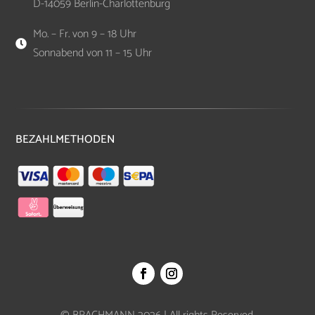
D-14059 Berlin-Charlottenburg
Mo. – Fr. von 9 – 18 Uhr

Sonnabend von 11 – 15 Uhr
BEZAHLMETHODEN