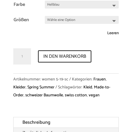
Farbe
Größen
Leeren
Dress
IN DEN WARENKORB
"Kala"
suisse
cotton
Artikelnummer:
women 5-19-sc
Kategorien:
Frauen
,
Menge
Kleider
,
Spring Summer
Schlagwörter:
Kleid
,
Made-to-
Order
,
schweizer Baumwolle
,
swiss cotton
,
vegan
Beschreibung