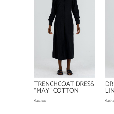
TRENCHCOAT DRESS
DR
“MAY” COTTON
LI
€
449,00
€
465,