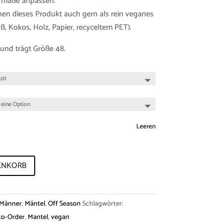
ermaße anpassen.
nen dieses Produkt auch gern als rein veganes
, Kokos, Holz, Papier, recyceltem PET).
und trägt Größe 48.
Leeren
ENKORB
Männer
,
Mäntel
,
Off Season
Schlagwörter:
to-Order
,
Mantel
,
vegan