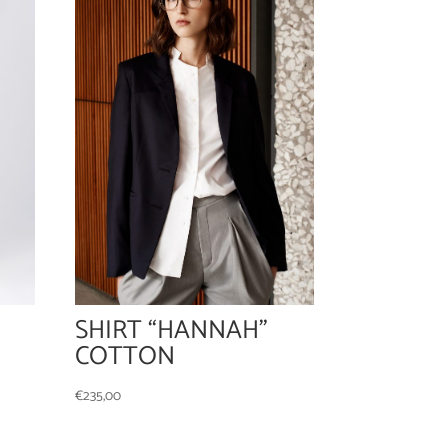
SHIRT “HANNAH”
COTTON
€
235,00