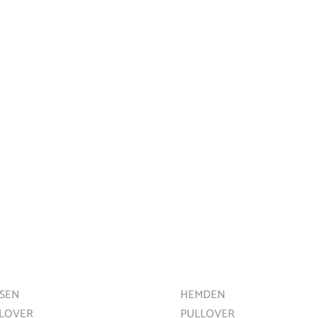
ÜR DEN NEWSLETTER AN!
UEN
MÄNNER
SEN
HEMDEN
LOVER
PULLOVER