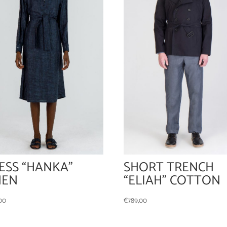
ESS “HANKA”
SHORT TRENCH
NEN
“ELIAH” COTTON
00
€
789,00