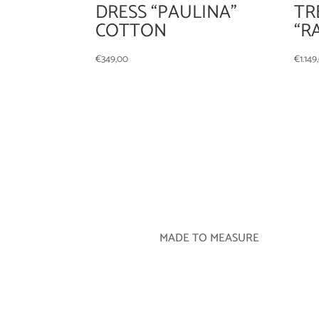
DRESS “PAULINA”
TR
COTTON
“R
€
349,00
€
1.149
MADE TO MEASURE