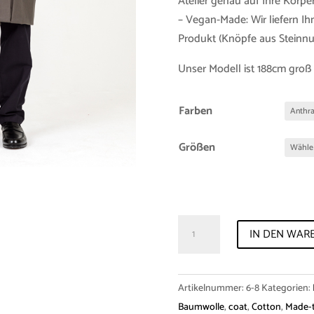
Atelier genau auf Ihre Körp
– Vegan-Made: Wir liefern Ih
Produkt (Knöpfe aus Steinnuß
Unser Modell ist 188cm groß 
Farben
Größen
Coat
IN DEN WAR
"Cooper"
Cotton
Menge
Artikelnummer:
6-8
Kategorien:
Baumwolle
,
coat
,
Cotton
,
Made-