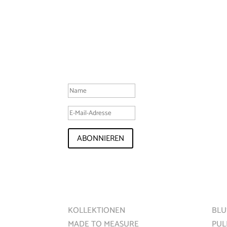
MELDEN SIE SICH JETZT F
ERFOLGSMELDUNG
ABONNIEREN
STARTSEITE
FRA
KOLLEKTIONEN
BLU
MADE TO MEASURE
PUL