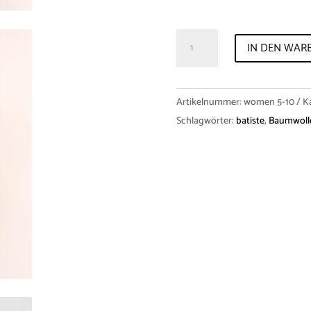
Dress
IN DEN WAR
"Sophia"
Batiste
Menge
Artikelnummer:
women 5-10
K
Schlagwörter:
batiste
,
Baumwoll