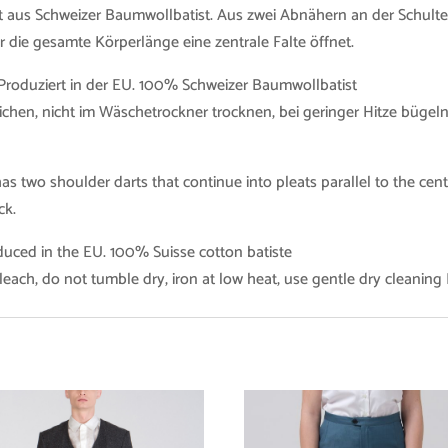
tt aus Schweizer Baumwollbatist. Aus zwei Abnähern an der Schulte
 die gesamte Körperlänge eine zentrale Falte öffnet.
 Produziert in der EU. 100% Schweizer Baumwollbatist
eichen, nicht im Wäschetrockner trocknen, bei geringer Hitze büg
as two shoulder darts that continue into pleats parallel to the cent
ck.
duced in the EU. 100% Suisse cotton batiste
each, do not tumble dry, iron at low heat, use gentle dry cleaning