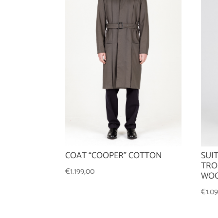
COAT “COOPER” COTTON
SUI
TRO
€
1.199,00
WOO
€
1.0