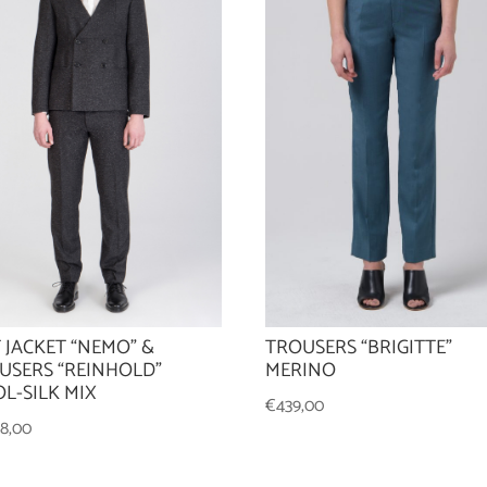
TROUSERS “BRIGITTE”
T JACKET “NEMO” &
MERINO
USERS “REINHOLD”
L-SILK MIX
€
439,00
98,00