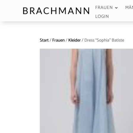
FRAUEN
MÄ
LOGIN
Start
/
Frauen
/
Kleider
/ Dress “Sophia” Batiste