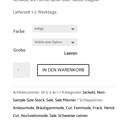
Lieferzeit 1-2 Werktage.
Farbe
Grobe
Leeren
Sale
IN DEN WARENKORB
-
Hemd-
Cut
Artikelnummer:
18-5-3-le-1
Kategorien:
Jackets
,
Non-
„Jan-
Sample-Size-Stock
,
Sale
,
Sale Männer
Schlagwörter:
Eric“
Anlassmode
,
Bräutigammode
,
Cut
,
Festmode
,
Frack
,
Hemd-
(Leinen)
Cut
,
Hochzeitsmode
,
Sale
,
Schweizer Leinen
Menge