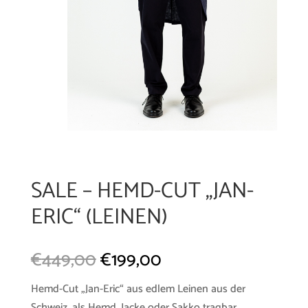
SALE – HEMD-CUT „JAN-
ERIC“ (LEINEN)
€
449,00
€
199,00
Hemd-Cut „Jan-Eric“ aus edlem Leinen aus der
Schweiz, als Hemd, Jacke oder Sakko tragbar.