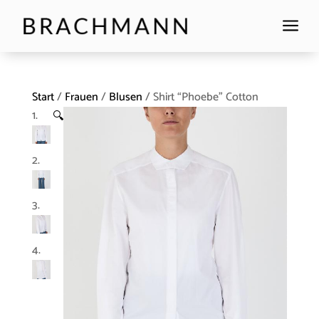
a
Start
/
Frauen
/
Blusen
/ Shirt “Phoebe” Cotton
🔍