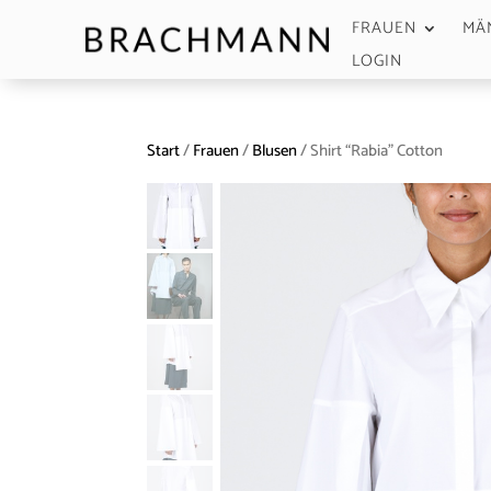
FRAUEN
MÄ
LOGIN
Start
/
Frauen
/
Blusen
/ Shirt “Rabia” Cotton