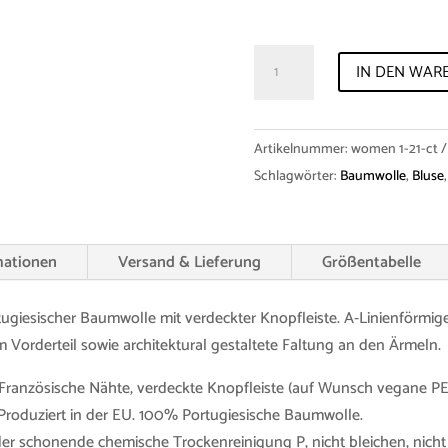
Shirt
IN DEN WAR
"Rabia"
Cotton
Menge
Artikelnummer:
women 1-21-ct
Schlagwörter:
Baumwolle
,
Bluse
mationen
Versand & Lieferung
Größentabelle
giesischer Baumwolle mit verdeckter Knopfleiste. A-Linienförmiger
m Vorderteil sowie architektural gestaltete Faltung an den Ärmeln.
Französische Nähte, verdeckte Knopfleiste (auf Wunsch vegane PE
 Produziert in der EU. 100% Portugiesische Baumwolle.
r schonende chemische Trockenreinigung P, nicht bleichen, nicht