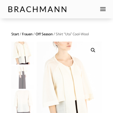
a
Start
/
Frauen
/
Off Season
/ Shirt “Uta” Cool-Wool