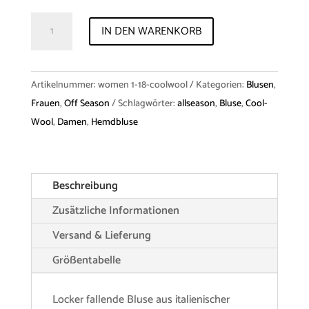
Shirt
IN DEN WARENKORB
"Uta"
Cool-
Wool
Artikelnummer:
women 1-18-coolwool
Kategorien:
Blusen
,
Menge
Frauen
,
Off Season
Schlagwörter:
allseason
,
Bluse
,
Cool-
Wool
,
Damen
,
Hemdbluse
Beschreibung
Zusätzliche Informationen
Versand & Lieferung
Größentabelle
Locker fallende Bluse aus italienischer