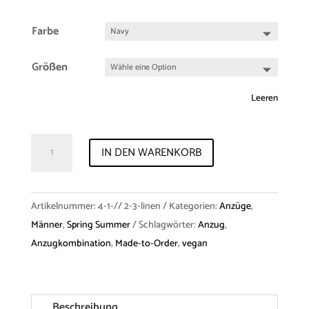
Farbe
Größen
Leeren
Suit
IN DEN WARENKORB
Jacket
"Mathew"
&
Artikelnummer:
4-1-// 2-3-linen
Kategorien:
Anzüge
,
Trousers
Männer
,
Spring Summer
Schlagwörter:
Anzug
,
"Brad"
Anzugkombination
,
Made-to-Order
,
vegan
Linen
Menge
Beschreibung