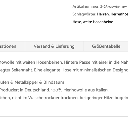
Menge
Artikelnummer:
2-23-oswin-mw
Schlagwörter:
Herren
,
Herrenho
Hose
,
weite Hosenbeine
mationen
Versand & Lieferung
Größentabelle
owolle mit weiten Hosenbeinen. Hintere Passe mit einer in die Nah
legter Seitennaht. Eine elegante Hose mit minimalistischen Designde
aufen & Metallzipper & Blindsaum
Produziert in Deutschland. 100% Merinowolle aus Italien.
eichen, nicht im Wäschetrockner trocknen, bei geringer Hitze büg