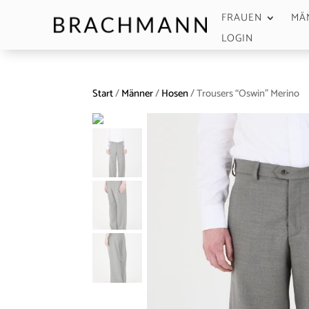
FRAUEN
MÄ
LOGIN
Start
/
Männer
/
Hosen
/ Trousers “Oswin” Merino