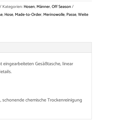
Kategorien:
Hosen
,
Männer
,
Off Season
se
,
Hose
,
Made-to-Order
,
Merinowolle
,
Passe
,
Weite
t eingearbeiteten Gesäßtasche, linear
tails.
eln, schonende chemische Trockenreinigung