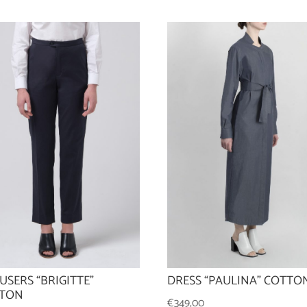
USERS “BRIGITTE”
DRESS “PAULINA” COTTO
TON
€
349,00