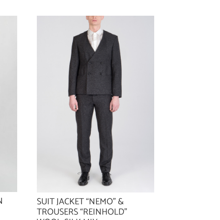
N
SUIT JACKET “NEMO” &
TROUSERS “REINHOLD”