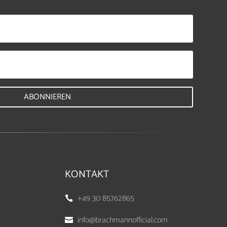
ABONNIEREN
KONTAKT
+49 30 85762865

info@brachmannofficial.com
