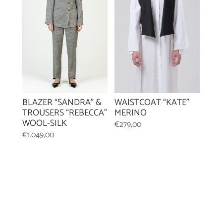
WAISTCOAT “KATE”
BLAZER “SANDRA” &
MERINO
TROUSERS “REBECCA”
WOOL-SILK
€
279,00
€
1.049,00