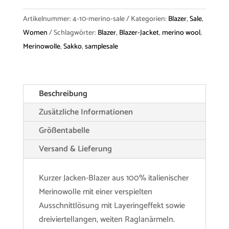
Jacket
Artikelnummer:
4-10-merino-sale
Kategorien:
Blazer
,
Sale
,
"Lola"
Women
Schlagwörter:
Blazer
,
Blazer-Jacket
,
merino wool
,
Merino
Merinowolle
,
Sakko
,
samplesale
Menge
Beschreibung
Zusätzliche Informationen
Größentabelle
Versand & Lieferung
Kurzer Jacken-Blazer aus 100% italienischer
Merinowolle mit einer verspielten
Ausschnittlösung mit Layeringeffekt sowie
dreiviertellangen, weiten Raglanärmeln.