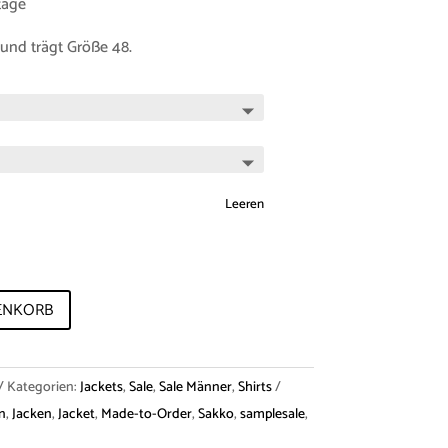
tage
und trägt Größe 48.
Leeren
ENKORB
Kategorien:
Jackets
,
Sale
,
Sale Männer
,
Shirts
n
,
Jacken
,
Jacket
,
Made-to-Order
,
Sakko
,
samplesale
,