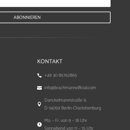
ABONNIEREN
KONTAKT
+49 30 85762865

info@brachmannofficial.com

Danckelmannstraße 9,

D-14059 Berlin-Charlottenburg
Mo. – Fr. von 9 – 18 Uhr

Sonnabend von 11 – 15 Uhr