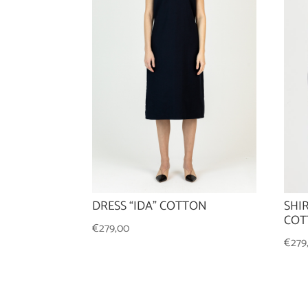
DRESS “IDA” COTTON
SHI
COT
€
279,00
€
279