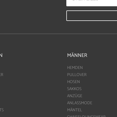
N
MÄNNER
HEMDEN
ER
PULLOVER
HOSEN
SAKKOS
ANZÜGE
ANLASSMODE
TS
MÄNTEL