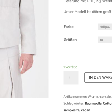
Lieferung mit DHL, 2-3 Werk
Unser Modell ist 188cm groß 
Farbe
Größen
1 vorrätig
Sample-
IN DEN WAR
Sale
Jacket
"Wassily"
Artikelnummer:
W-4-14-co-sale
Swiss
Schlagwörter:
Baumwolle
,
Cotto
Cotton
samplesize
,
vegan