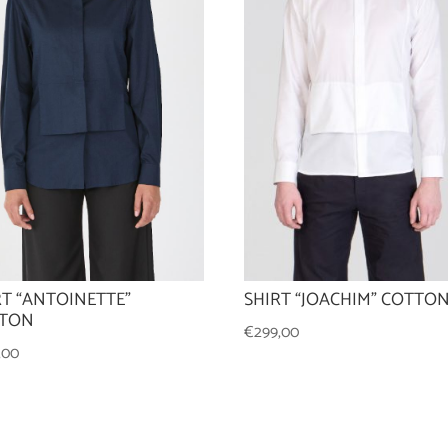
SHIRT “JOACHIM” COTTO
RT “ANTOINETTE”
TON
€
299,00
,00