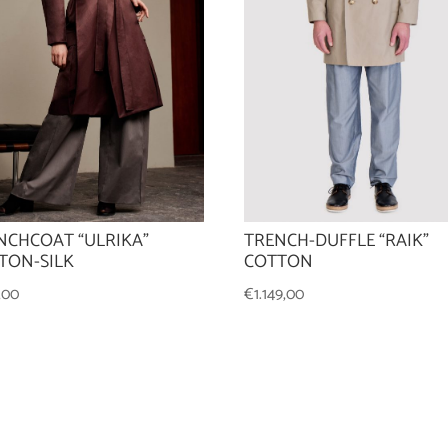
NCHCOAT “ULRIKA”
TRENCH-DUFFLE “RAIK”
TON-SILK
COTTON
,00
€
1.149,00