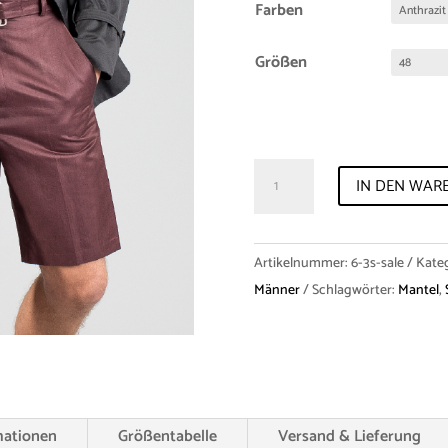
Farben
Größen
Sale
IN DEN WAR
Kurzer
Trenchcoat
"Eliah"
Artikelnummer:
6-3s-sale
Kate
Anthrazit
Männer
Schlagwörter:
Mantel
,
Menge
mationen
Größentabelle
Versand & Lieferung