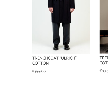
TRE
TRENCHCOAT “ULRICH”
COT
COTTON
€
939
€
999,00