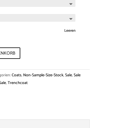
Leeren
ENKORB
gorien:
Coats
,
Non-Sample-Size-Stock
,
Sale
,
Sale
Sale
,
Trenchcoat