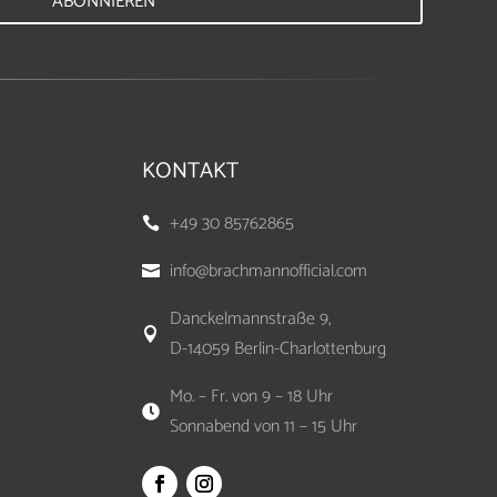
ABONNIEREN
KONTAKT
+49 30 85762865

info@brachmannofficial.com

Danckelmannstraße 9,

D-14059 Berlin-Charlottenburg
Mo. – Fr. von 9 – 18 Uhr

Sonnabend von 11 – 15 Uhr