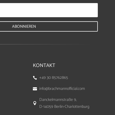
ABONNIEREN
KONTAKT
+49 30 85762865

info@brachmannofficial.com

Danckelmannstraße 9,

D-14059 Berlin-Charlottenburg