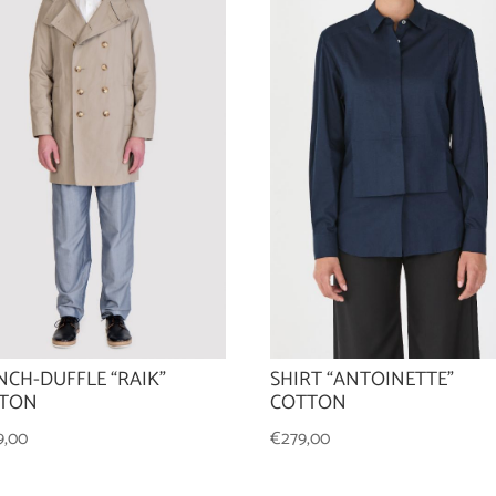
NCH-DUFFLE “RAIK”
SHIRT “ANTOINETTE”
TON
COTTON
49,00
€
279,00