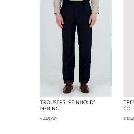
TROUSERS “REINHOLD”
TRE
MERINO
COT
€
449,00
€
1.1