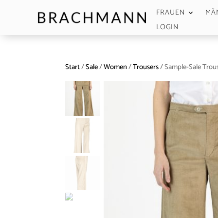
FRAUEN
MÄ
LOGIN
Start
/
Sale
/
Women
/
Trousers
/ Sample-Sale Trous