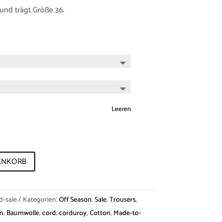
und trägt Größe 36.
Leeren
ENKORB
d-sale
Kategorien:
Off Season
,
Sale
,
Trousers
,
on
,
Baumwolle
,
cord
,
corduroy
,
Cotton
,
Made-to-