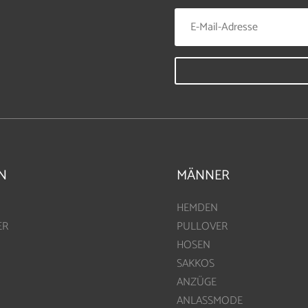
N
MÄNNER
HEMDEN
ER
PULLOVER
HOSEN
SAKKOS
ANZÜGE
ANLASSMODE