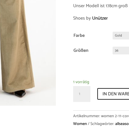
Unser Modell ist 178cm groß 
Shoes by
Unützer
Farbe
Größen
1 vorrätig
Sample-
IN DEN WAR
Sale
Trousers
"Clio"
Artikelnummer:
women 2-11-cor
Corduroy
Women
Schlagwörter:
allseas
Menge