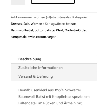
Dress
"Louvisa"
Batiste
Artikelnummer:
women 5-19-batiste-sale
Kategorien:
Menge
Dresses
,
Sale
,
Women
Schlagwörter:
batiste
,
Baumwollbatist
,
cottonbatiste
,
Kleid
,
Made-to-Order
,
samplesale
,
swiss cotton
,
vegan
Beschreibung
Zusätzliche Informationen
Versand & Lieferung
Hemdblusenkleid aus 100% Schweizer
Baumwoll-Batist mit Knopfleiste, speziellem
Faltendetail im Rücken und Ärmeln mit