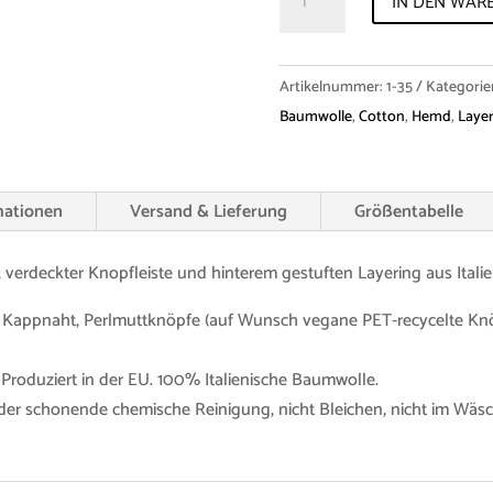
IN DEN WAR
"Jürgen"
Cotton
Menge
Artikelnummer:
1-35
Kategorie
Baumwolle
,
Cotton
,
Hemd
,
Laye
mationen
Versand & Lieferung
Größentabelle
 verdeckter Knopfleiste und hinterem gestuften Layering aus Itali
Kappnaht, Perlmuttknöpfe (auf Wunsch vegane PET-recycelte Knöp
 Produziert in der EU. 100% Italienische Baumwolle.
er schonende chemische Reinigung, nicht Bleichen, nicht im Wäsch