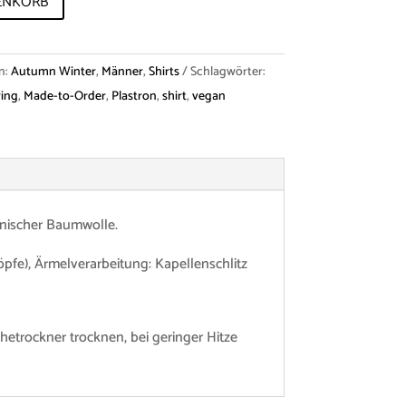
ENKORB
n:
Autumn Winter
,
Männer
,
Shirts
Schlagwörter:
ring
,
Made-to-Order
,
Plastron
,
shirt
,
vegan
enischer Baumwolle.
fe), Ärmelverarbeitung: Kapellenschlitz
etrockner trocknen, bei geringer Hitze