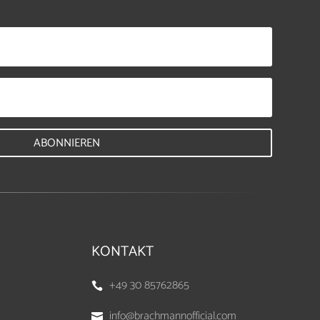
ABONNIEREN
KONTAKT
+49 30 85762865

info@brachmannofficial.com
