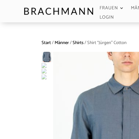
FRAUEN
MÄ
LOGIN
Start
/
Männer
/
Shirts
/ Shirt “Jürgen” Cotton