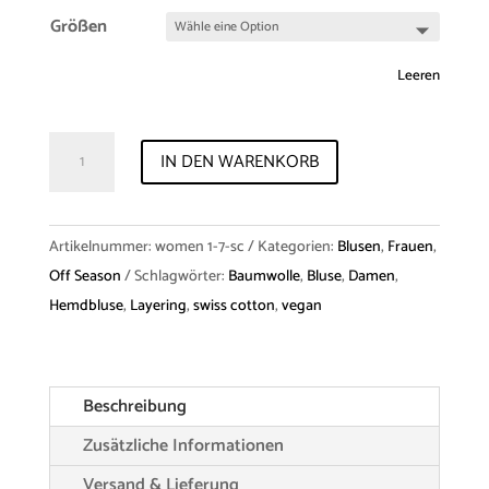
Größen
Leeren
Shirt
IN DEN WARENKORB
"Paloma"
Swiss
Cotton
Artikelnummer:
women 1-7-sc
Kategorien:
Blusen
,
Frauen
,
Menge
Off Season
Schlagwörter:
Baumwolle
,
Bluse
,
Damen
,
Hemdbluse
,
Layering
,
swiss cotton
,
vegan
Beschreibung
Zusätzliche Informationen
Versand & Lieferung