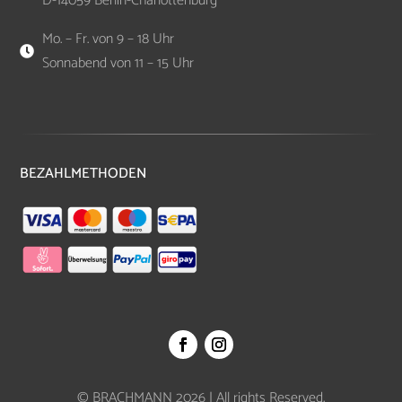
D-14059 Berlin-Charlottenburg
Mo. – Fr. von 9 – 18 Uhr

Sonnabend von 11 – 15 Uhr
BEZAHLMETHODEN
© BRACHMANN 2026 | All rights Reserved.