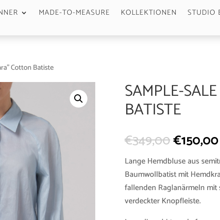
NNER
MADE-TO-MEASURE
KOLLEKTIONEN
STUDIO 
ara” Cotton Batiste
SAMPLE-SALE
BATISTE
€
349,00
€
150,00
Lange Hemdbluse aus semit
Baumwollbatist mit Hemdkrage
fallenden Raglanärmeln mit 
verdeckter Knopfleiste.