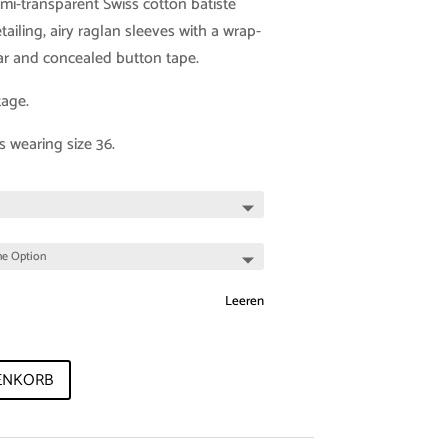
mi-transparent Swiss cotton batiste
etailing, airy raglan sleeves with a wrap-
ar and concealed button tape.
tage.
s wearing size 36.
Leeren
ENKORB