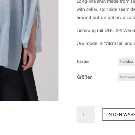
Long-line shirt made from se
with collar, split side seam d
around button option, a coll
Lieferung mit DHL, 2-3 Werk
Our model is 178cm tall and i
Farbe
Größen
Sample-
IN DEN WAR
Sale
Shirt
"Sara"