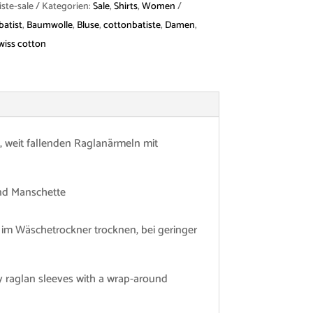
ste-sale
Kategorien:
Sale
,
Shirts
,
Women
atist
,
Baumwolle
,
Bluse
,
cottonbatiste
,
Damen
,
wiss cotton
 weit fallenden Raglanärmeln mit
und Manschette
 im Wäschetrockner trocknen, bei geringer
iry raglan sleeves with a wrap-around