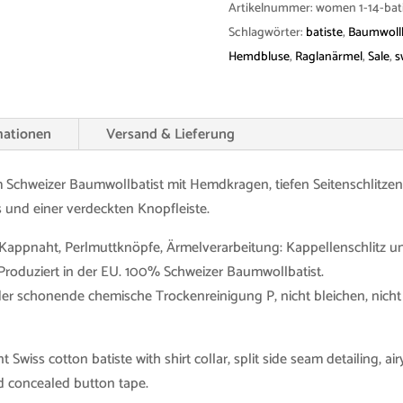
Artikelnummer:
women 1-14-bati
Cotton
Schlagwörter:
batiste
,
Baumwollb
Batiste
Hemdbluse
,
Raglanärmel
,
Sale
,
s
Menge
mationen
Versand & Lieferung
chweizer Baumwollbatist mit Hemdkragen, tiefen Seitenschlitzen,
s und einer verdeckten Knopfleiste.
Kappnaht, Perlmuttknöpfe, Ärmelverarbeitung: Kappellenschlitz 
 Produziert in der EU. 100% Schweizer Baumwollbatist.
r schonende chemische Trockenreinigung P, nicht bleichen, nicht
Swiss cotton batiste with shirt collar, split side seam detailing, a
and concealed button tape.