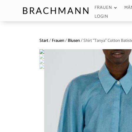
FRAUEN
MÄ
LOGIN
Start
/
Frauen
/
Blusen
/ Shirt “Tanya” Cotton Batist