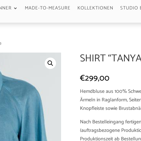
NNER
MADE-TO-MEASURE
KOLLEKTIONEN
STUDIO 
e
SHIRT “TANY
€
299,00
Hemdbluse aus 100% Schweiz
Ärmeln in Raglanform, Seiten
Knopfleiste sowie Brustabnä
Nach Bestelleingang fertigen
(auftragsbezogene Produktio
Produktionszeit ab Bestellun