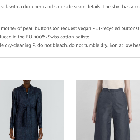
ilk with a drop hem and split side seam details. The shirt has a c
 mother of pearl buttons (on request vegan PET-recycled buttons)
duced in the EU. 100% Swiss cotton batiste.
e dry-cleaning P, do not bleach, do not tumble dry, iron at low he