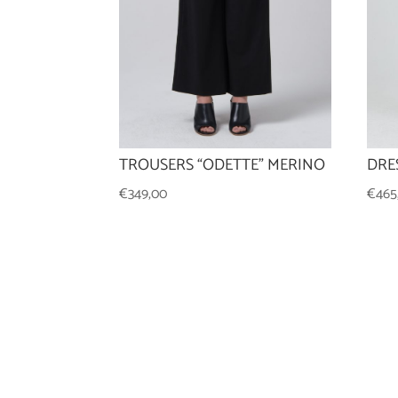
TROUSERS “ODETTE” MERINO
DRE
€
349,00
€
465