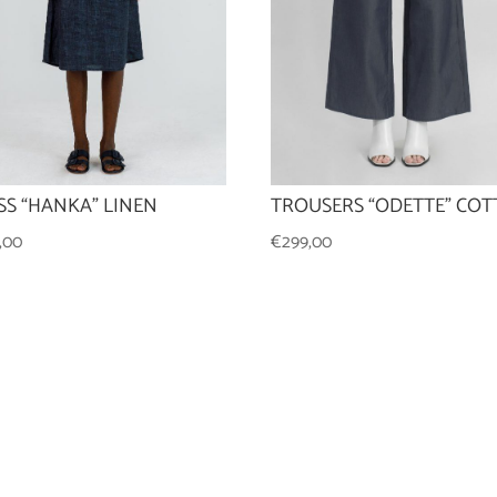
SS “HANKA” LINEN
TROUSERS “ODETTE” CO
,00
€
299,00