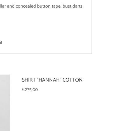
ollar and concealed button tape, bust darts
at
SHIRT “HANNAH” COTTON
€
235,00