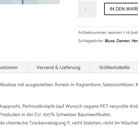
Shirt
IN DEN WAR
"Tanya"
Cotton
Batiste
Artikelnummer:
women 1-15-bati
Menge
Schlagwörter:
Bluse
,
Damen
,
He
mationen
Versand & Lieferung
Größentabelle
iste mit ausgestellten Ärmeln in Raglanform, Seitenschlitzen, K
 Kappnaht, Perlmuttknöpfe (auf Wunsch vegane PET-recycelte Knö
 Produziert in der EU. 100% Schweizer Baumwollbatist.
e chemische Trockenreinigung P, nicht bleichen, nicht im Wäschetr