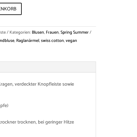
ENKORB
ste
Kategorien:
Blusen
,
Frauen
,
Spring Summer
mdbluse
,
Raglanärmel
,
swiss cotton
,
vegan
ragen, verdeckter Knopfleiste sowie
pfe)
ockner trocknen, bei geringer Hitze