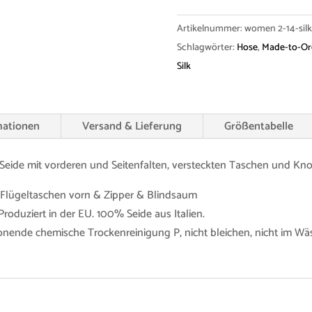
Silk
Menge
Artikelnummer:
women 2-14-silk
Schlagwörter:
Hose
,
Made-to-Or
Silk
mationen
Versand & Lieferung
Größentabelle
r Seide mit vorderen und Seitenfalten, versteckten Taschen und Kn
&
Flügeltaschen vorn & Zipper & Blindsaum
Produziert in der EU. 100% Seide aus Italien.
nende chemische Trockenreinigung P, nicht bleichen, nicht im Wäs