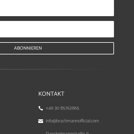
ABONNIEREN
KONTAKT
+49 30 85762865

info@brachmannofficial.com

Danckelmannstraße 9,