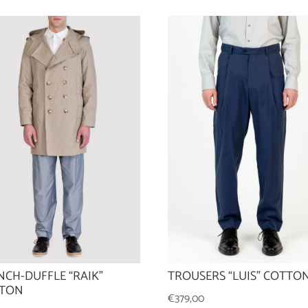
NCH-DUFFLE “RAIK”
TROUSERS “LUIS” COTTO
TON
€
379,00