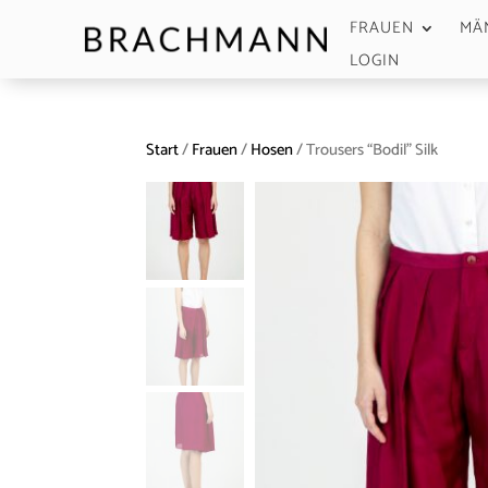
FRAUEN
MÄ
LOGIN
Start
/
Frauen
/
Hosen
/ Trousers “Bodil” Silk