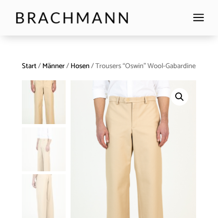
a
Start
/
Männer
/
Hosen
/ Trousers “Oswin” Wool-Gabardine