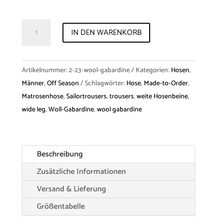
Trousers
IN DEN WARENKORB
"Oswin"
Wool-
Gabardine
Artikelnummer:
2-23-wool-gabardine
Kategorien:
Hosen
,
Menge
Männer
,
Off Season
Schlagwörter:
Hose
,
Made-to-Order
,
Matrosenhose
,
Sailortrousers
,
trousers
,
weite Hosenbeine
,
wide leg
,
Woll-Gabardine
,
wool gabardine
Beschreibung
Zusätzliche Informationen
Versand & Lieferung
Größentabelle