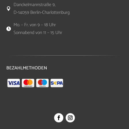
Danckelmannstraße 9,

D-14059 Berlin-Charlottenburg
Mo. – Fr. von 9 – 18 Uhr

Sonnabend von 11 – 15 Uhr
BEZAHLMETHODEN