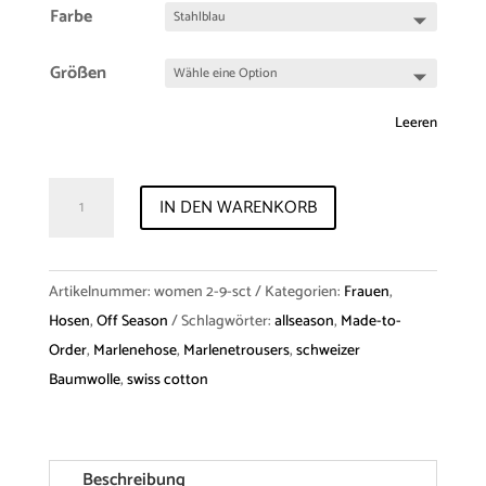
Farbe
Größen
Leeren
Trousers
IN DEN WARENKORB
"Valentina"
Swiss
Cotton
Artikelnummer:
women 2-9-sct
Kategorien:
Frauen
,
Menge
Hosen
,
Off Season
Schlagwörter:
allseason
,
Made-to-
Order
,
Marlenehose
,
Marlenetrousers
,
schweizer
Baumwolle
,
swiss cotton
Beschreibung