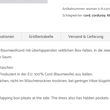
"Poppy"
Artikelnummer:
women 5-8-cord
Corduroy
Schlagwörter:
cord
,
corduroy
,
Kl
Menge
mationen
Größentabelle
Versand & Lieferung
 Baumwollcord mit überlappenden seitlichen Box-falten, in die zwe
m Saum.
entaschen
Produziert in der EU. 100% Cord (Baumwolle) aus Italien.
eichen, nicht im Wäschetrockner trocknen, bei geringer Hitze büg
lapping box-pleats at the side. The dress also has hidden pockets a