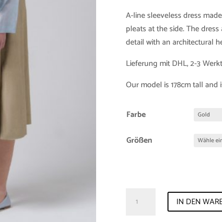
A-line sleeveless dress mad
pleats at the side. The dress
detail with an architectural 
Lieferung mit DHL, 2-3 Werk
Our model is 178cm tall and i
Farbe
Größen
Sample-
IN DEN WAR
Sale
Dress