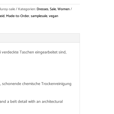
uroy-sale
Kategorien:
Dresses
,
Sale
,
Women
eid
,
Made-to-Order
,
samplesale
,
vegan
i verdeckte Taschen eingearbeitet sind,
eln, schonende chemische Trockenreinigung
nd a belt detail with an architectural