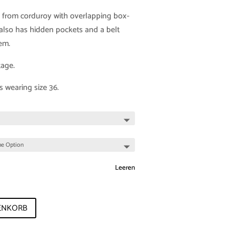
e from corduroy with overlapping box-
 also has hidden pockets and a belt
hem.
tage.
s wearing size 36.
Leeren
ENKORB