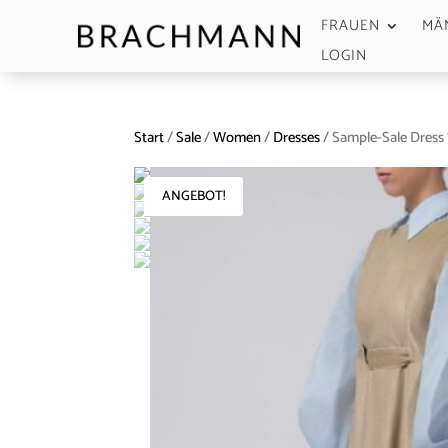
FRAUEN
MÄ
LOGIN
Start
/
Sale
/
Women
/
Dresses
/ Sample-Sale Dress
ANGEBOT!