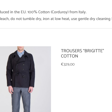
duced in the EU. 100% Cotton (Corduroy) from Italy.
each, do not tumble dry, iron at low heat, use gentle dry cleanin
TROUSERS “BRIGITTE”
COTTON
€
329,00