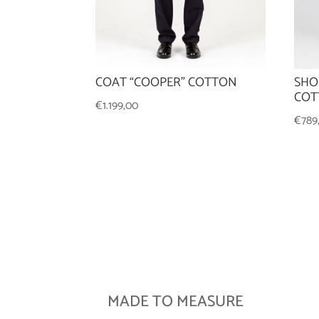
SHO
COAT “COOPER” COTTON
COT
€
1.199,00
€
789
MADE TO MEASURE