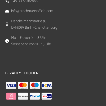
+49 30 85762865

info@brachmannofficial.com

Danckelmannstraße 9,

D-14059 Berlin-Charlottenburg
Mo. – Fr. von 9 – 18 Uhr

Sonnabend von 11 – 15 Uhr
BEZAHLMETHODEN