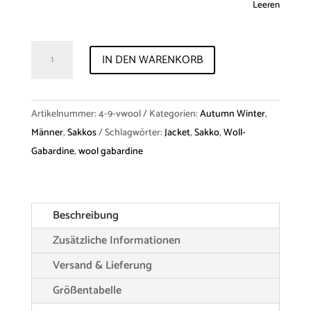
Leeren
Jacket
IN DEN WARENKORB
"Hector"
Virginwool
Menge
Artikelnummer:
4-9-vwool
Kategorien:
Autumn Winter
,
Männer
,
Sakkos
Schlagwörter:
Jacket
,
Sakko
,
Woll-
Gabardine
,
wool gabardine
Beschreibung
Zusätzliche Informationen
Versand & Lieferung
Größentabelle