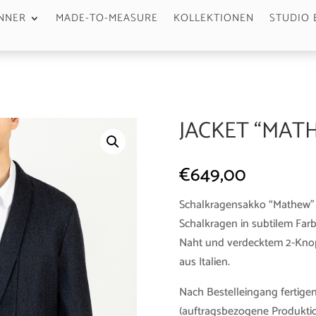
NNER
MADE-TO-MEASURE
KOLLEKTIONEN
STUDIO 
JACKET “MAT
€
649,00
Schalkragensakko “Mathew” in
Schalkragen in subtilem Farb
Naht und verdecktem 2-Knop
aus Italien.
Nach Bestelleingang fertigen
(auftragsbezogene Produktio