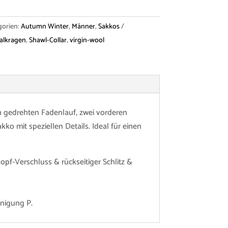
gorien:
Autumn Winter
,
Männer
,
Sakkos
alkragen
,
Shawl-Collar
,
virgin-wool
h gedrehten Fadenlauf, zwei vorderen
o mit speziellen Details. Ideal für einen
pf-Verschluss & rückseitiger Schlitz &
inigung P.