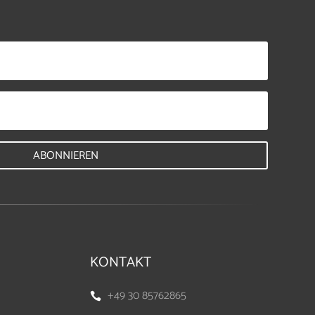
ABONNIEREN
KONTAKT
+49 30 85762865
