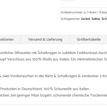
Wool
Menge
Artikelnummer:
4-7-linen
Kate
Schlagwörter:
Jacket
,
Sakko
,
Sch
mationen
Versand & Lieferung
Größentabelle
rtlicher Silhouette mit Schalkragen in subtilem Farbkontrast durc
f Verschluss aus 100% Wolle aus Italien. Ein minimalistisches Sakk
& zwei Vordertaschen in der Naht & Schalkragen & verdeckter 2-Kno
 Produziert in Deutschland. 100% Schurwolle aus Italien.
leichen, bei geringer Hitze bügeln, schonende chemische Trockenre