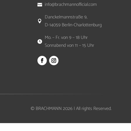
info@brachmannofficial.com

Danckelmannstraße 9,

D-14059 Berlin-Charlottenburg
Mo. – Fr. von 9 – 18 Uhr

Sonnabend von 11 – 15 Uhr
© BRACHMANN 2026 | All rights Reserved.