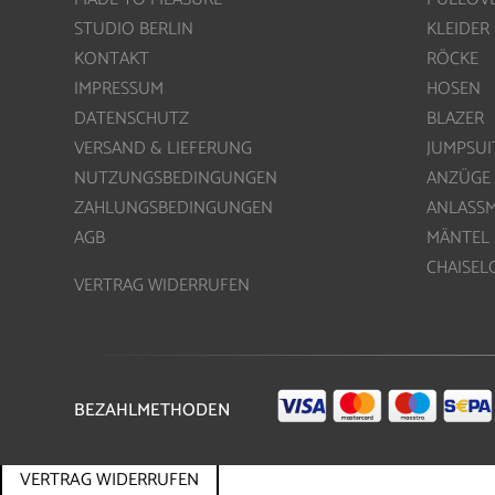
STUDIO BERLIN
KLEIDER
KONTAKT
RÖCKE
IMPRESSUM
HOSEN
DATENSCHUTZ
BLAZER
VERSAND & LIEFERUNG
JUMPSUI
NUTZUNGSBEDINGUNGEN
ANZÜGE
ZAHLUNGSBEDINGUNGEN
ANLASS
AGB
MÄNTEL
CHAISE
VERTRAG WIDERRUFEN
BEZAHLMETHODEN
VERTRAG WIDERRUFEN