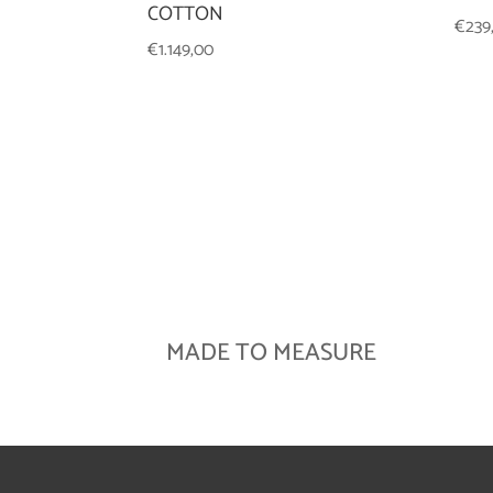
COTTON
€
239
€
1.149,00
MADE TO MEASURE