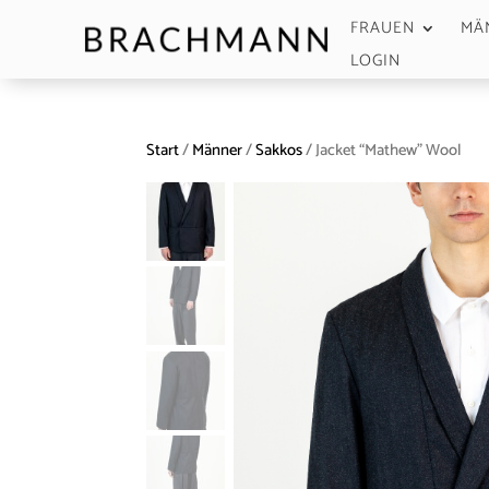
FRAUEN
MÄ
LOGIN
Start
/
Männer
/
Sakkos
/ Jacket “Mathew” Wool