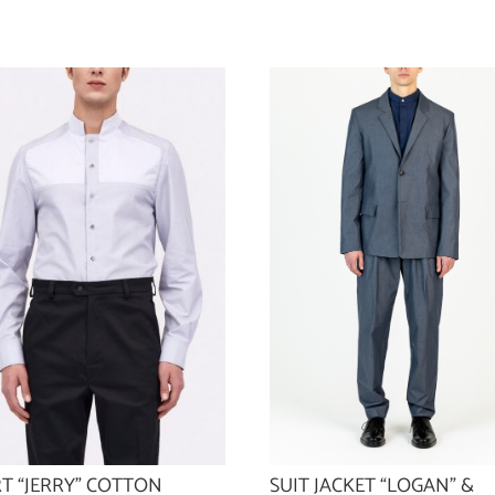
RT “JERRY” COTTON
SUIT JACKET “LOGAN” &