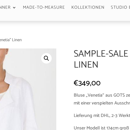
NNER
MADE-TO-MEASURE
KOLLEKTIONEN
STUDIO 
enetia” Linen
SAMPLE-SALE 
LINEN
€
349,00
Bluse „Venetia“ aus GOTS zer
mit einer verspielten Ausschn
Lieferung mit DHL, 2-3 Werk
Unser Modell ist 174cm groß 