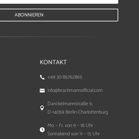
ABONNIEREN
KONTAKT
+49 30 85762865

info@brachmannofficial.com

Danckelmannstraße 9,

D-14059 Berlin-Charlottenburg
Mo. – Fr. von 9 – 18 Uhr

Sonnabend von 11 – 15 Uhr