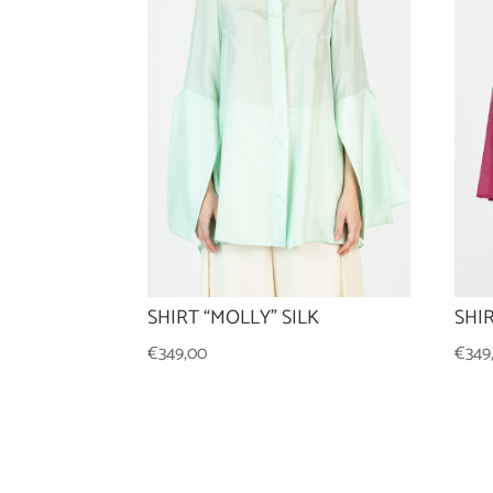
SHIRT “MOLLY” SILK
SHI
€
349,00
€
349