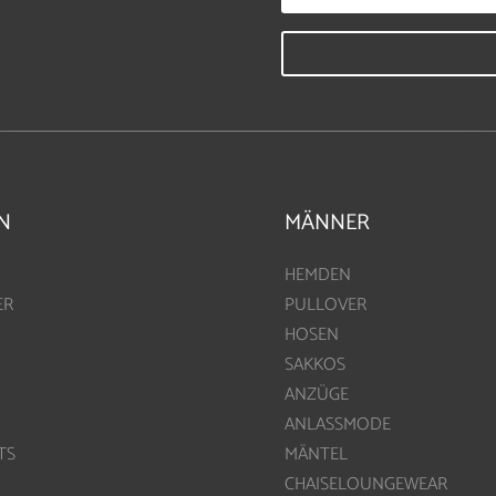
N
MÄNNER
HEMDEN
ER
PULLOVER
HOSEN
SAKKOS
ANZÜGE
ANLASSMODE
TS
MÄNTEL
CHAISELOUNGEWEAR