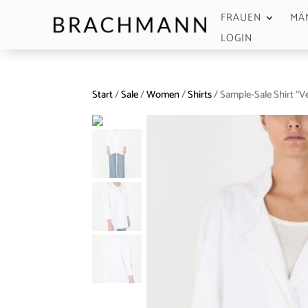
FRAUEN
MÄ
LOGIN
Start
/
Sale
/
Women
/
Shirts
/ Sample-Sale Shirt “V