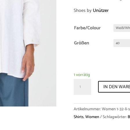
Shoes by
Unützer
Farbe/Colour
Größen
1 vorrätig
Sample-
IN DEN WAR
Sale
Shirt
"Venetia"
Artikelnummer:
Women 1-32-li-s
Linen
Shirts
,
Women
Schlagwörter:
B
Menge