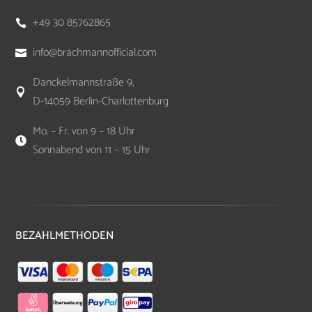
+49 30 85762865

info@brachmannofficial.com

Danckelmannstraße 9,

D-14059 Berlin-Charlottenburg
Mo. – Fr. von 9 – 18 Uhr

Sonnabend von 11 – 15 Uhr
BEZAHLMETHODEN