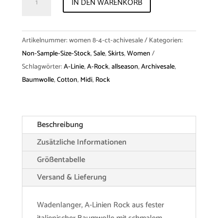
IN DEN WARENKORB
Sale
Skirt
"Melony"
Artikelnummer:
women 8-4-ct-achivesale
Kategorien:
Cotton
Non-Sample-Size-Stock
,
Sale
,
Skirts
,
Women
Menge
Schlagwörter:
A-Linie
,
A-Rock
,
allseason
,
Archivesale
,
Baumwolle
,
Cotton
,
Midi
,
Rock
Beschreibung
Zusätzliche Informationen
Größentabelle
Versand & Lieferung
Wadenlanger, A-Linien Rock aus fester