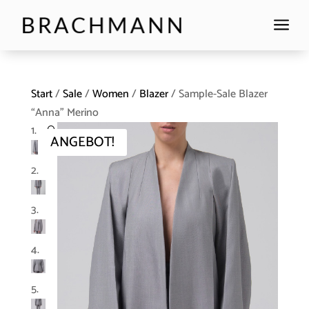
a
Start
/
Sale
/
Women
/
Blazer
/ Sample-Sale Blazer
“Anna” Merino
🔍
ANGEBOT!