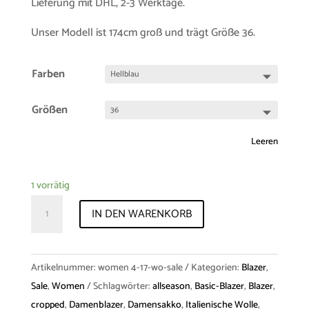
Lieferung mit DHL, 2-3 Werktage.
Unser Modell ist 174cm groß und trägt Größe 36.
Farben
Größen
Leeren
1 vorrätig
Sample-
IN DEN WARENKORB
Sale
Blazer
"Vendela"
Artikelnummer:
women 4-17-wo-sale
Kategorien:
Blazer
,
Wool
Sale
,
Women
Schlagwörter:
allseason
,
Basic-Blazer
,
Blazer
,
Menge
cropped
,
Damenblazer
,
Damensakko
,
Italienische Wolle
,