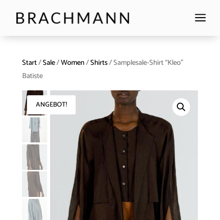
a
Start
/
Sale
/
Women
/
Shirts
/ Samplesale-Shirt “Kleo”
Batiste
ANGEBOT!