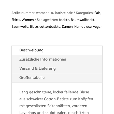
"Kleo"
Batiste
Artikelnummer:
women 1-16-batiste-sale
Kategorien:
Sale
,
Menge
Shirts
,
Women
Schlagwörter:
batiste
,
Baumwollbatist
,
Baumwolle
,
Bluse
,
cottonbatiste
,
Damen
,
Hemdbluse
,
vegan
Beschreibung
Zusätzliche Informationen
Versand & Lieferung
Größentabelle
Lang geschnittene, locker fallende Bluse
aus schweizer Cotton-Batiste zum Knöpfen
mit geschlitzten Seitennähten, vorderen
Layerings und skulpturalen, geschlitzten