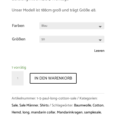
Unser Modell ist 188cm groß und trägt Größe 48.
Farben
Größen
Leeren
1 vorrätig
Sample-
IN DEN WARENKORB
sale
Shirt
"Paul"
Artikelnummer:
1-5-paul-long-cotton-sale
Kategorien:
Long
Sale
,
Sale Männer
,
Shirts
Schlagwörter:
Baumwolle
,
Cotton
,
Cotton
Hemd
,
long
,
mandarin collar
,
Mandarinkragen
,
samplesale
,